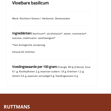
Vloeibare
basilicum
Merk: Northern Greens / Herkomst: Denemarken
Ingrediënten:
basilicum*, alcoholazijn*, water, rozemarijn*,
zeezout, stabilisator: xanthaangom*
*Van biologische oorsprong.
Inhoud 40 milliliter
Voedingswaarde per 100 gram:
Energie 98 kJ (23kcal); Zout
9,1 g; Koolhydraten 2 g, waarvan suikers 1,8 g; Eiwitten 1,2 g;
Vetten 0,5 g, waarvan verzadigd 0 g; Voedingsvezels 0 g
RUTTMANS