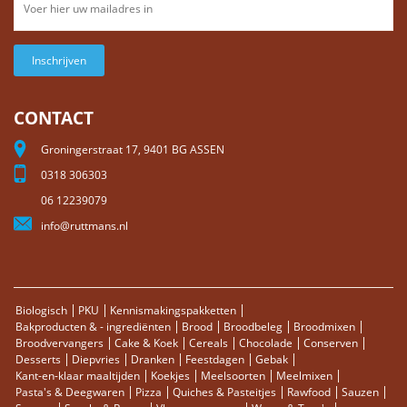
Inschrijven
CONTACT
Groningerstraat 17, 9401 BG ASSEN
0318 306303
06 12239079
info@ruttmans.nl
Biologisch
PKU
Kennismakingspakketten
Bakproducten & - ingrediënten
Brood
Broodbeleg
Broodmixen
Broodvervangers
Cake & Koek
Cereals
Chocolade
Conserven
Desserts
Diepvries
Dranken
Feestdagen
Gebak
Kant-en-klaar maaltijden
Koekjes
Meelsoorten
Meelmixen
Pasta's & Deegwaren
Pizza
Quiches & Pasteitjes
Rawfood
Sauzen