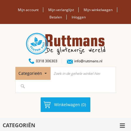
Mijn account
Mijn verlanglijst
Mijn winkelwagen
Betalen
Inloggen
0318 306303
info@ruttmans.nl
Categorieën
Winkelwagen (0)
CATEGORIËN