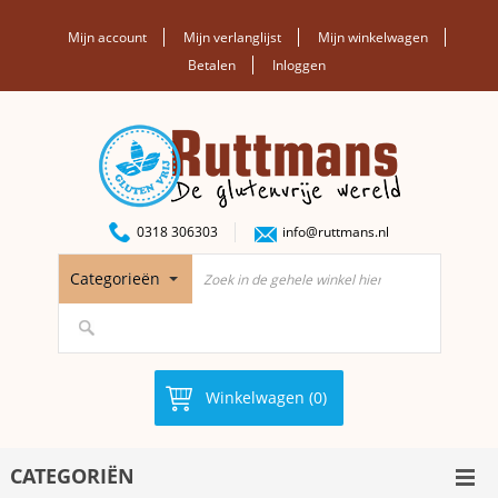
Mijn account
Mijn verlanglijst
Mijn winkelwagen
Betalen
Inloggen
0318 306303
info@ruttmans.nl
Categorieën
Winkelwagen (0)
CATEGORIËN