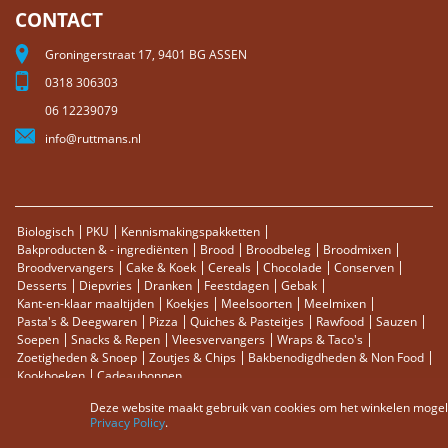
CONTACT
Groningerstraat 17, 9401 BG ASSEN
0318 306303
06 12239079
info@ruttmans.nl
Biologisch
PKU
Kennismakingspakketten
Bakproducten & - ingrediënten
Brood
Broodbeleg
Broodmixen
Broodvervangers
Cake & Koek
Cereals
Chocolade
Conserven
Desserts
Diepvries
Dranken
Feestdagen
Gebak
Kant-en-klaar maaltijden
Koekjes
Meelsoorten
Meelmixen
Pasta's & Deegwaren
Pizza
Quiches & Pasteitjes
Rawfood
Sauzen
Soepen
Snacks & Repen
Vleesvervangers
Wraps & Taco's
Zoetigheden & Snoep
Zoutjes & Chips
Bakbenodigdheden & Non Food
Kookboeken
Cadeaubonnen
Deze website maakt gebruik van cookies om het winkelen mogelij
Sitemap
Zoektermen
Zoeken
Bestellingen en Retourneren
Privacy Policy
.
Contact
RSS