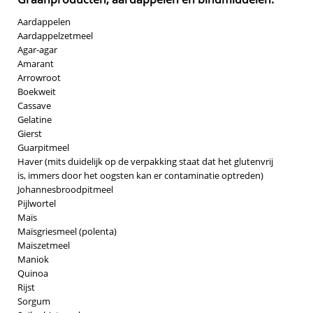
Aardappelen
Aardappelzetmeel
Agar-agar
Amarant
Arrowroot
Boekweit
Cassave
Gelatine
Gierst
Guarpitmeel
Haver (mits duidelijk op de verpakking staat dat het glutenvrij
is, immers door het oogsten kan er contaminatie optreden)
Johannesbroodpitmeel
Pijlwortel
Maïs
Maïsgriesmeel (polenta)
Maïszetmeel
Maniok
Quinoa
Rijst
Sorgum