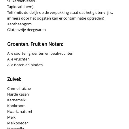
Suikerbietvezels
Tapioca(bloem)
Teff (mits duidelijk op de verpakking staat dat het glutenvrij is,
immers door het oogsten kan er contaminatie optreden)
Xanthaangom
Glutenvrije deegwaren
Groenten, Fruit en Noten:
Alle soorten groenten en peulvruchten
Alle vruchten
Alle noten en pinda’s
Zuivel:
Crème fraîche
Harde kazen
Karnemelk
Kookroom
Kwark, naturel
Melk
Melkpoeder
Mozerella