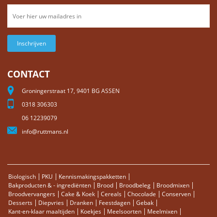
Inschrijven
CONTACT
Groningerstraat 17, 9401 BG ASSEN
0318 306303
06 12239079
info@ruttmans.nl
Biologisch
PKU
Kennismakingspakketten
Bakproducten & - ingrediënten
Brood
Broodbeleg
Broodmixen
Broodvervangers
Cake & Koek
Cereals
Chocolade
Conserven
Desserts
Diepvries
Dranken
Feestdagen
Gebak
Kant-en-klaar maaltijden
Koekjes
Meelsoorten
Meelmixen