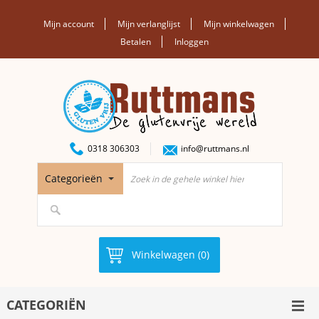
Mijn account
Mijn verlanglijst
Mijn winkelwagen
Betalen
Inloggen
0318 306303
info@ruttmans.nl
Categorieën
Winkelwagen (0)
CATEGORIËN