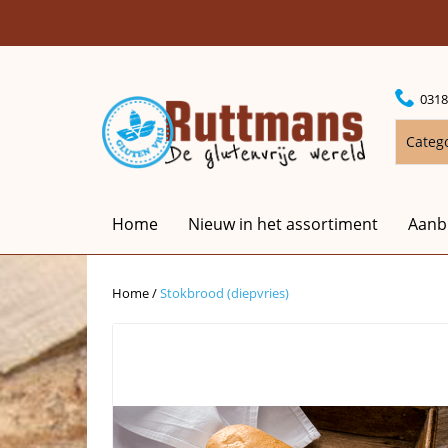
0318
Categ
Home
Nieuw in het assortiment
Aanb
Home
/
Stokbrood (diepvries)