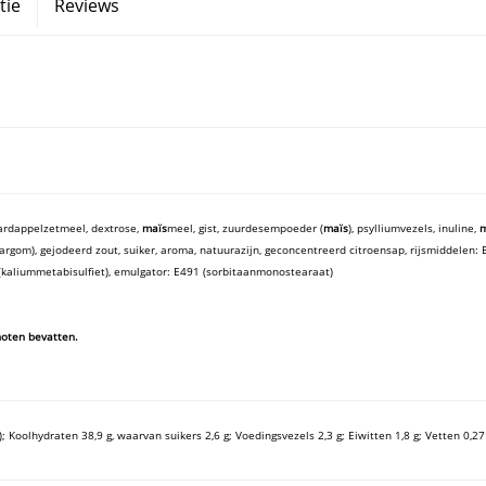
tie
Reviews
ardappelzetmeel, dextrose,
maïs
meel, gist, zuurdesempoeder (
maïs
), psylliumvezels, inuline,
m
rgom), gejodeerd zout, suiker, aroma, natuurazijn, geconcentreerd citroensap, rijsmiddelen: 
(kaliummetabisulfiet), emulgator: E491 (sorbitaanmonostearaat)
noten bevatten.
); Koolhydraten 38,9 g, waarvan suikers 2,6 g; Voedingsvezels 2,3 g; Eiwitten 1,8 g; Vetten 0,27