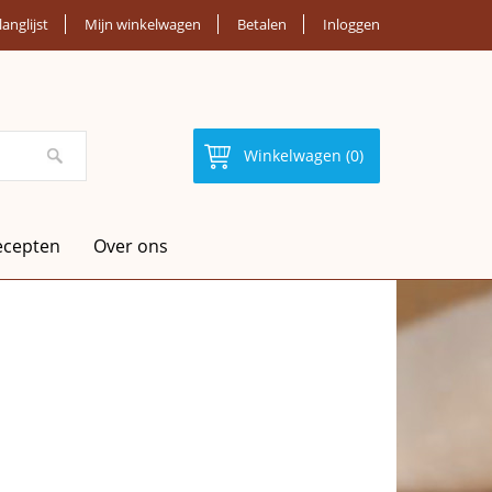
langlijst
Mijn winkelwagen
Betalen
Inloggen
Winkelwagen (0)
ecepten
Over ons