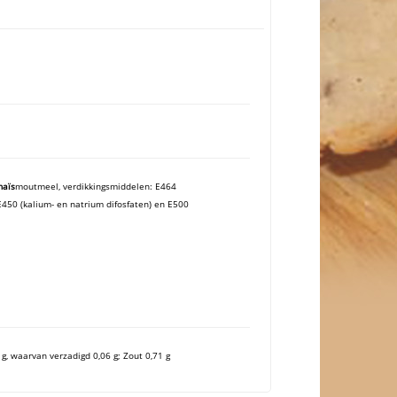
aïs
moutmeel, verdikkingsmiddelen: E464
E450 (kalium- en natrium difosfaten) en E500
 g, waarvan verzadigd 0,06 g; Zout 0,71 g