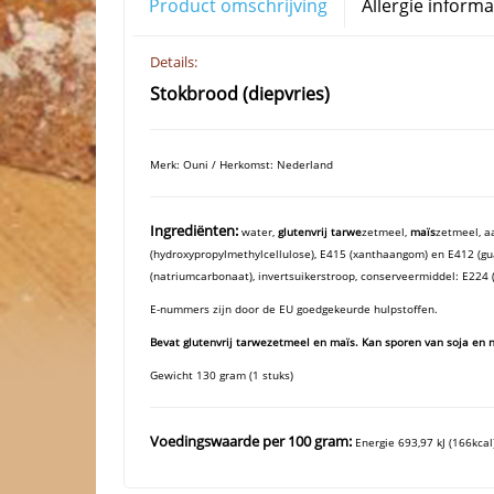
Product omschrijving
Allergie informa
Details:
Stokbrood (diepvries)
Merk: Ouni / Herkomst: Nederland
Ingrediënten:
water,
glutenvrij tarwe
zetmeel,
maïs
zetmeel, a
(hydroxypropylmethylcellulose), E415 (xanthaangom) en E412 (gua
(natriumcarbonaat), invertsuikerstroop, conserveermiddel: E224 
E-nummers zijn door de EU goedgekeurde hulpstoffen.
Bevat glutenvrij tarwezetmeel en maïs. Kan sporen van soja en 
Gewicht 130 gram (1 stuks)
Voedingswaarde per 100 gram:
Energie 693,97 kJ (166kcal