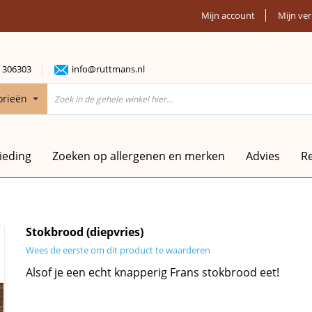
Mijn account
Mijn ver
 306303
info@ruttmans.nl
orieën
ieding
Zoeken op allergenen en merken
Advies
R
Stokbrood (diepvries)
Wees de eerste om dit product te waarderen
Alsof je een echt knapperig Frans stokbrood eet!