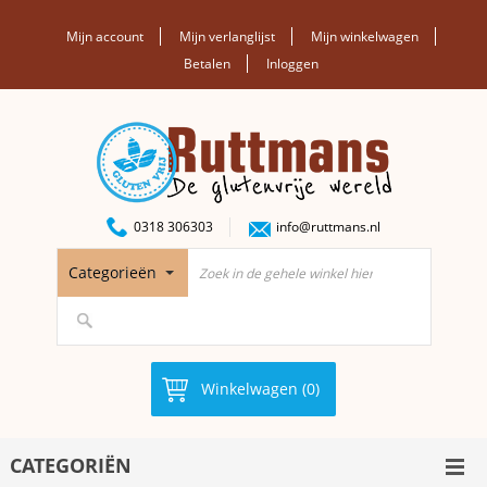
Mijn account
Mijn verlanglijst
Mijn winkelwagen
Betalen
Inloggen
0318 306303
info@ruttmans.nl
Categorieën
Winkelwagen (0)
CATEGORIËN