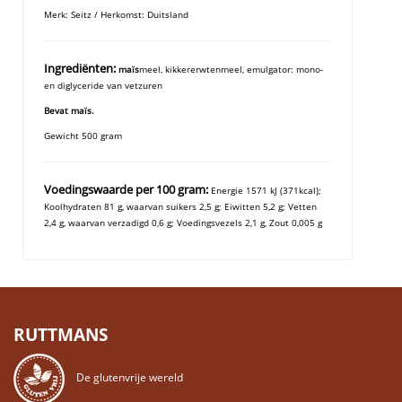
Merk: Seitz / Herkomst: Duitsland
Ingrediënten:
maïs
meel, kikkererwtenmeel, emulgator: mono-
en diglyceride van vetzuren
Bevat maïs.
Gewicht 500 gram
Voedingswaarde per 100 gram:
Energie 1571 kJ (371kcal);
Koolhydraten 81 g, waarvan suikers 2,5 g; Eiwitten 5,2 g; Vetten
2,4 g, waarvan verzadigd 0,6 g; Voedingsvezels 2,1 g, Zout 0,005 g
RUTTMANS
De glutenvrije wereld