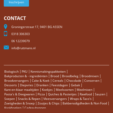
Inschrijven
CONTACT
Groningerstraat 17, 9401 BG ASSEN
0318 306303
06 12239079
info@ruttmans.nl
Biologisch
PKU
Kennismakingspakketten
Bakproducten & - ingrediënten
Brood
Broodbeleg
Broodmixen
Broodvervangers
Cake & Koek
Cereals
Chocolade
Conserven
Desserts
Diepvries
Dranken
Feestdagen
Gebak
Kant-en-klaar maaltijden
Koekjes
Meelsoorten
Meelmixen
Pasta's & Deegwaren
Pizza
Quiches & Pasteitjes
Rawfood
Sauzen
Soepen
Snacks & Repen
Vleesvervangers
Wraps & Taco's
Zoetigheden & Snoep
Zoutjes & Chips
Bakbenodigdheden & Non Food
Kookboeken
Cadeaubonnen