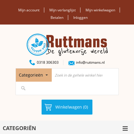
Mijn account
Mijn verlanglijst
Mijn winkelwagen
Betalen
Inloggen
0318 306303
info@ruttmans.nl
Categorieën
Winkelwagen (0)
CATEGORIËN