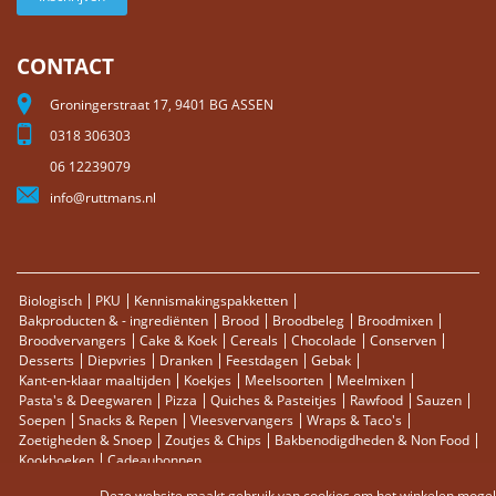
CONTACT
Groningerstraat 17, 9401 BG ASSEN
0318 306303
06 12239079
info@ruttmans.nl
Biologisch
PKU
Kennismakingspakketten
Bakproducten & - ingrediënten
Brood
Broodbeleg
Broodmixen
Broodvervangers
Cake & Koek
Cereals
Chocolade
Conserven
Desserts
Diepvries
Dranken
Feestdagen
Gebak
Kant-en-klaar maaltijden
Koekjes
Meelsoorten
Meelmixen
Pasta's & Deegwaren
Pizza
Quiches & Pasteitjes
Rawfood
Sauzen
Soepen
Snacks & Repen
Vleesvervangers
Wraps & Taco's
Zoetigheden & Snoep
Zoutjes & Chips
Bakbenodigdheden & Non Food
Kookboeken
Cadeaubonnen
Deze website maakt gebruik van cookies om het winkelen mogelij