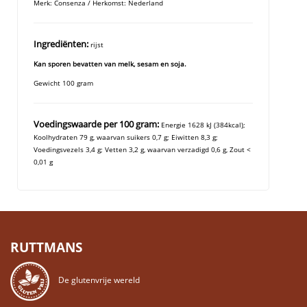
Merk: Consenza / Herkomst: Nederland
Ingrediënten:
rijst
Kan sporen bevatten van melk, sesam en soja.
Gewicht 100 gram
Voedingswaarde per 100 gram:
Energie 1628 kJ (384kcal);
Koolhydraten 79 g, waarvan suikers 0,7 g; Eiwitten 8,3 g;
Voedingsvezels 3,4 g; Vetten 3,2 g, waarvan verzadigd 0,6 g, Zout <
0,01 g
RUTTMANS
De glutenvrije wereld