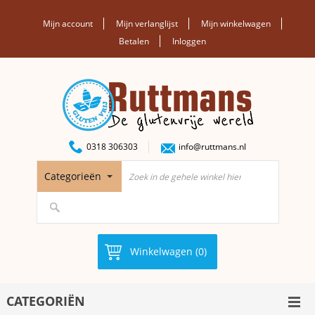
Mijn account
Mijn verlanglijst
Mijn winkelwagen
Betalen
Inloggen
0318 306303
info@ruttmans.nl
Categorieën
Winkelwagen (0)
CATEGORIËN