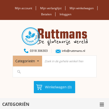
Mijn account
Mijn verlanglijst
Mijn winkelwagen
Betalen
Inloggen
0318 306303
info@ruttmans.nl
Categorieën
Winkelwagen (0)
CATEGORIËN