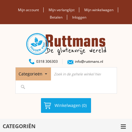
Mijn account
Mijn verlanglijst
Mijn winkelwagen
Betalen
Inloggen
0318 306303
info@ruttmans.nl
Categorieën
Winkelwagen (0)
CATEGORIËN