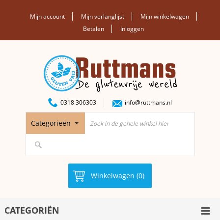
Mijn account
Mijn verlanglijst
Mijn winkelwagen
Betalen
Inloggen
0318 306303
info@ruttmans.nl
Categorieën
Winkelwagen (0)
CATEGORIËN