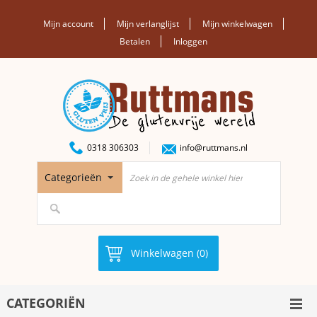
Mijn account
Mijn verlanglijst
Mijn winkelwagen
Betalen
Inloggen
0318 306303
info@ruttmans.nl
Categorieën
Winkelwagen (0)
CATEGORIËN