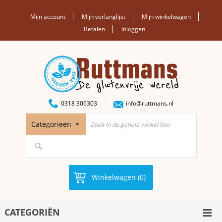
Mijn account
Mijn verlanglijst
Mijn winkelwagen
Betalen
Inloggen
0318 306303
info@ruttmans.nl
Categorieën
Winkelwagen (0)
CATEGORIËN