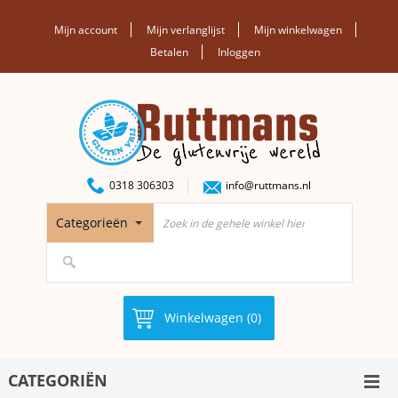
Mijn account
Mijn verlanglijst
Mijn winkelwagen
Betalen
Inloggen
0318 306303
info@ruttmans.nl
Categorieën
Winkelwagen (0)
CATEGORIËN