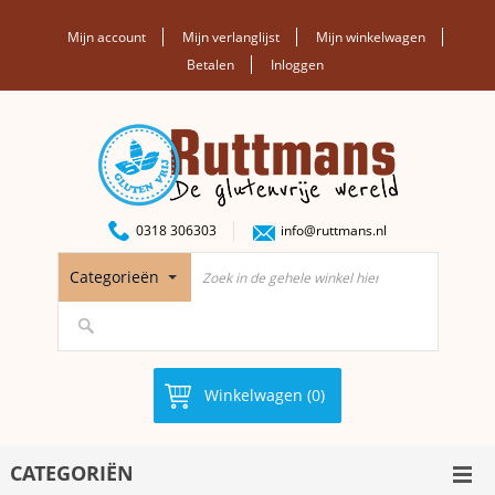
Mijn account
Mijn verlanglijst
Mijn winkelwagen
Betalen
Inloggen
0318 306303
info@ruttmans.nl
Categorieën
Winkelwagen (0)
CATEGORIËN