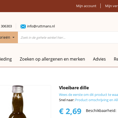
Mijn account
Mijn ver
 306303
info@ruttmans.nl
orieën
ieding
Zoeken op allergenen en merken
Advies
R
Vloeibare dille
Wees de eerste om dit product te wa
Snel naar:
Product omschrijving en All
€ 2,69
Beschikbaarheid: