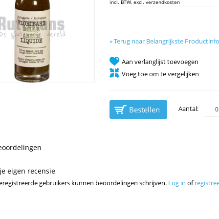
incl. BTW, excl. verzendkosten
«
Terug naar Belangrijkste Productinf
Aan verlanglijst toevoegen
Voeg toe om te vergelijken
Aantal:
Bestellen
eoordelingen
 je eigen recensie
geregistreerde gebruikers kunnen beoordelingen schrijven.
Log in
of
registre