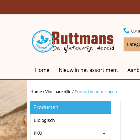
0318
Categ
Home
Nieuw in het assortiment
Aanb
Home
/
Vloeibare dille
/
Productbeoordelingen
Producten
Biologisch
PKU