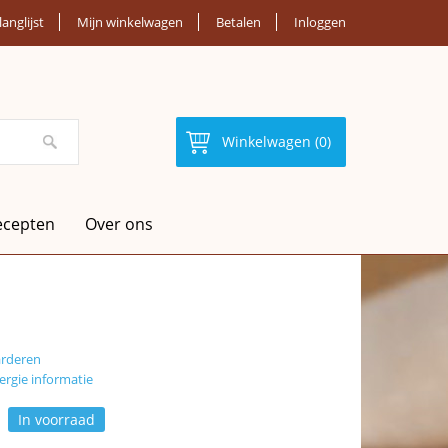
langlijst
Mijn winkelwagen
Betalen
Inloggen
Winkelwagen (0)
ecepten
Over ons
arderen
ergie informatie
In voorraad