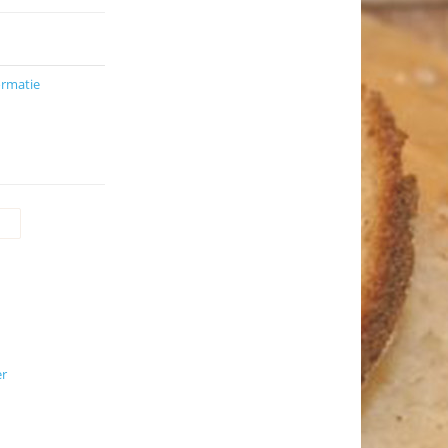
ormatie
er