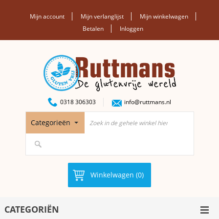
Mijn account
Mijn verlanglijst
Mijn winkelwagen
Betalen
Inloggen
0318 306303
info@ruttmans.nl
Categorieën
Winkelwagen (0)
CATEGORIËN