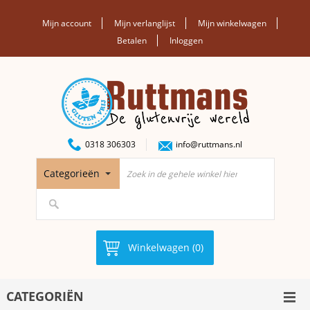
Mijn account
Mijn verlanglijst
Mijn winkelwagen
Betalen
Inloggen
0318 306303
info@ruttmans.nl
Categorieën
Winkelwagen (0)
CATEGORIËN