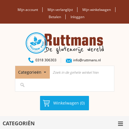
Mijn account
Mijn verlanglijst
Mijn winkelwagen
Betalen
Inloggen
0318 306303
info@ruttmans.nl
Categorieën
Winkelwagen (0)
CATEGORIËN