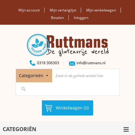
Mijn account
Mijn verlanglijst
Mijn winkelwagen
Betalen
Inloggen
0318 306303
info@ruttmans.nl
Categorieën
Winkelwagen (0)
CATEGORIËN