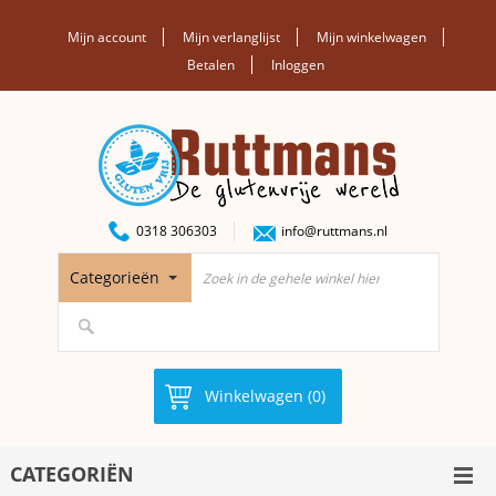
Mijn account
Mijn verlanglijst
Mijn winkelwagen
Betalen
Inloggen
0318 306303
info@ruttmans.nl
Categorieën
Winkelwagen (0)
CATEGORIËN