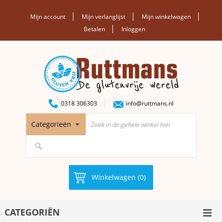
Mijn account
Mijn verlanglijst
Mijn winkelwagen
Betalen
Inloggen
0318 306303
info@ruttmans.nl
Categorieën
Winkelwagen (0)
CATEGORIËN