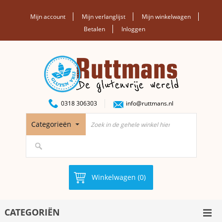
Mijn account
Mijn verlanglijst
Mijn winkelwagen
Betalen
Inloggen
0318 306303
info@ruttmans.nl
Categorieën
Winkelwagen (0)
CATEGORIËN