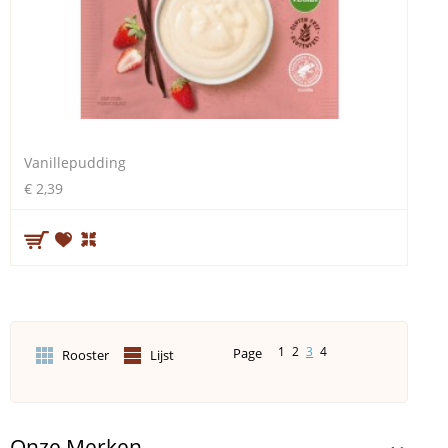
Vanillepudding
€ 2,39
1
2
3
4
Page
Rooster
Lijst
Onze Merken