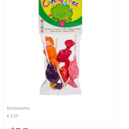
Knotsenmix
€ 2,59