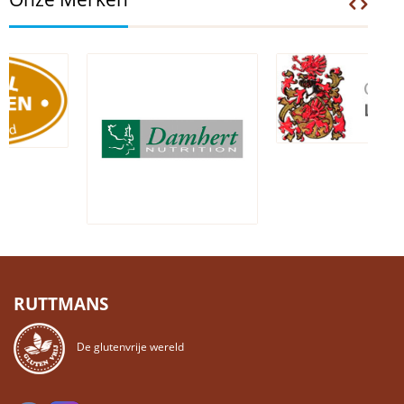
RUTTMANS
De glutenvrije wereld