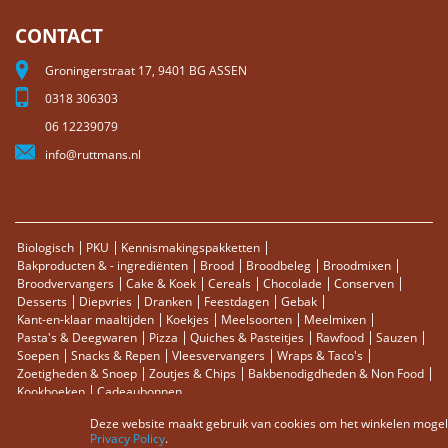
CONTACT
Groningerstraat 17, 9401 BG ASSEN
0318 306303
06 12239079
info@ruttmans.nl
Biologisch
PKU
Kennismakingspakketten
Bakproducten & - ingrediënten
Brood
Broodbeleg
Broodmixen
Broodvervangers
Cake & Koek
Cereals
Chocolade
Conserven
Desserts
Diepvries
Dranken
Feestdagen
Gebak
Kant-en-klaar maaltijden
Koekjes
Meelsoorten
Meelmixen
Pasta's & Deegwaren
Pizza
Quiches & Pasteitjes
Rawfood
Sauzen
Soepen
Snacks & Repen
Vleesvervangers
Wraps & Taco's
Zoetigheden & Snoep
Zoutjes & Chips
Bakbenodigdheden & Non Food
Kookboeken
Cadeaubonnen
Deze website maakt gebruik van cookies om het winkelen mogelij
Sitemap
Zoektermen
Zoeken
Bestellingen en Retourneren
Privacy Policy
.