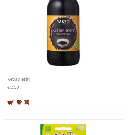
Ketjap asin
€ 3,59