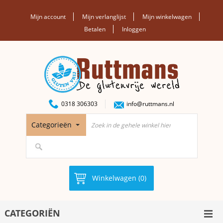
Mijn account
Mijn verlanglijst
Mijn winkelwagen
Betalen
Inloggen
0318 306303
info@ruttmans.nl
Categorieën
Winkelwagen (0)
CATEGORIËN