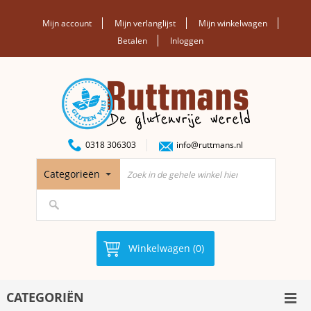
Mijn account
Mijn verlanglijst
Mijn winkelwagen
Betalen
Inloggen
0318 306303
info@ruttmans.nl
Categorieën
Winkelwagen (0)
CATEGORIËN