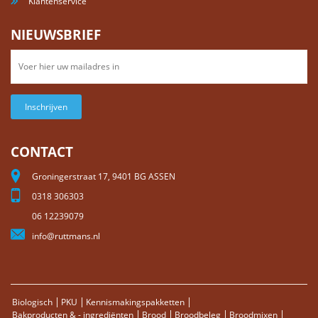
Klantenservice
NIEUWSBRIEF
Inschrijven
CONTACT
Groningerstraat 17, 9401 BG ASSEN
0318 306303
06 12239079
info@ruttmans.nl
Biologisch
PKU
Kennismakingspakketten
Bakproducten & - ingrediënten
Brood
Broodbeleg
Broodmixen