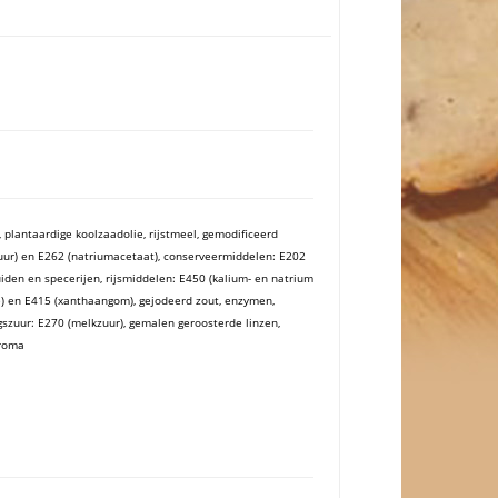
 plantaardige koolzaadolie, rijstmeel, gemodificeerd
nzuur) en E262 (natriumacetaat), conserveermiddelen: E202
uiden en specerijen, rijsmiddelen: E450 (kalium- en natrium
se) en E415 (xanthaangom), gejodeerd zout, enzymen,
ngszuur: E270 (melkzuur), gemalen geroosterde linzen,
aroma