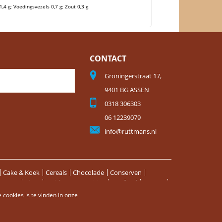
,4 g; Voedingsvezels 0,7 g; Zout 0,3 g
CONTACT
Groningerstraat 17,
9401 BG ASSEN
0318 306303
06 12239079
info@ruttmans.nl
Cake & Koek
Cereals
Chocolade
Conserven
gwaren
Pizza
Quiches & Pasteitjes
Rawfood
Sauzen
ood
Kookboeken
Cadeaubonnen
cookies is te vinden in onze