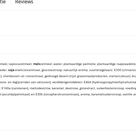
tie
Reviews
etmeel, tapiocazetmeel,
maïs
zetmeel, water, plantaardige palmolie, plantaardige raapzaadolie,
eder,
soja
-eiwitconcentraat, glucosestroop, natuurlijk aroma, zuurteregelaars: E330 (citroe
), vlierbessen uit concentraat, gedroogd desem (rijst graanmaalproducten, startercultuur), kr
mono- en diglyceriden van vetzuren), verdikkingsmiddelen: E464 (hydroxypropylmethylcellulo
: E160a (carotenen), maltodextrine, karamel, dextrose, gistextract, suikerbietensiroop, voedi
4 (ascorbylpalmitaat) en E306 (tocopherolconcentraat), aroma, karamelsuikersiroop, vanille 