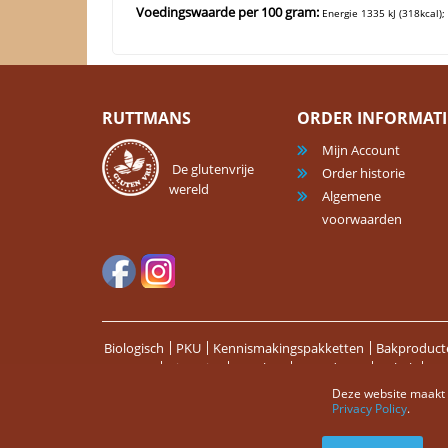
Voedingswaarde per 100 gram:
Energie 1335 kJ (318kcal);
RUTTMANS
ORDER INFORMATI
Mijn Account
De glutenvrije
Order historie
wereld
Algemene
voorwaarden
Biologisch
PKU
Kennismakingspakketten
Bakproducte
Desserts
Diepvries
Dranken
Feestdagen
Gebak
Kan
Soepen
Snacks & Repen
Vleesvervangers
Wraps & Tac
Deze website maakt g
Privacy Policy
.
Sitemap
Zoektermen
Zoeken
Bestellingen en Retou