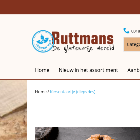
0318
Categ
Home
Nieuw in het assortiment
Aanb
Home
/
Kersentaartje (diepvries)