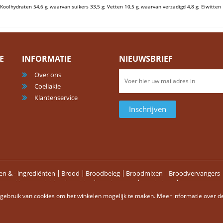
 Koolhydraten 54,6 g, waarvan suikers 33,5 g; Vetten 10,5 g, waarvan verzadigd 4,8 g; Eiwitten 1
E
INFORMATIE
NIEUWSBRIEF
Over ons
Coeliakie
Klantenservice
Inschrijven
n & - ingrediënten
Brood
Broodbeleg
Broodmixen
Broodvervangers
t-en-klaar maaltijden
Koekjes
Meelsoorten
Meelmixen
Pasta's & Dee
o's
Zoetigheden & Snoep
Zoutjes & Chips
Bakbenodigdheden & Non F
ebruik van cookies om het winkelen mogelijk te maken. Meer informatie over de 
rneren
Contact
RSS