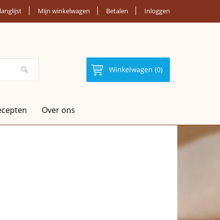
langlijst
Mijn winkelwagen
Betalen
Inloggen
Winkelwagen (0)
ecepten
Over ons