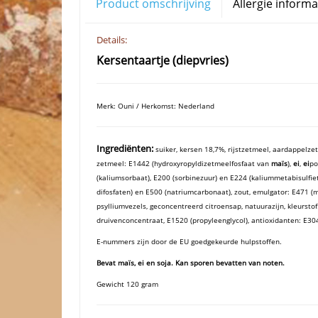
Product omschrijving
Allergie informa
Details:
Kersentaartje (diepvries)
Merk: Ouni / Herkomst: Nederland
Ingrediënten:
suiker, kersen 18,7%, rijstzetmeel, aardappelz
zetmeel: E1442 (hydroxyropyldizetmeelfosfaat van
maïs
),
ei
,
ei
po
(kaliumsorbaat), E200 (sorbinezuur) en E224 (kaliummetabisulfiet
difosfaten) en E500 (natriumcarbonaat), zout, emulgator: E471 (
psylliumvezels, geconcentreerd citroensap, natuurazijn, kleurstof
druivenconcentraat, E1520 (propyleenglycol), antioxidanten: E30
E-nummers zijn door de EU goedgekeurde hulpstoffen.
Bevat maïs, ei en soja. Kan sporen bevatten van noten.
Gewicht 120 gram