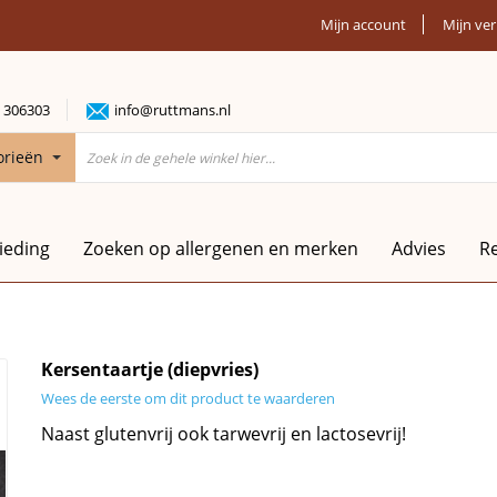
Mijn account
Mijn ver
 306303
info@ruttmans.nl
orieën
ieding
Zoeken op allergenen en merken
Advies
R
Kersentaartje (diepvries)
Wees de eerste om dit product te waarderen
Naast glutenvrij ook tarwevrij en lactosevrij!