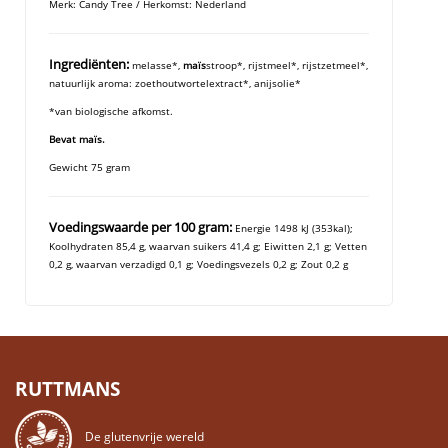
Merk: Candy Tree / Herkomst: Nederland
Ingrediënten:
melasse*,
maïs
stroop*, rijstmeel*, rijstzetmeel*,
natuurlijk aroma: zoethoutwortelextract*, anijsolie*
*van biologische afkomst.
Bevat maïs.
Gewicht 75 gram
Voedingswaarde per 100 gram:
Energie 1498 kJ (353kal);
Koolhydraten 85,4 g, waarvan suikers 41,4 g; Eiwitten 2,1 g; Vetten
0,2 g, waarvan verzadigd 0,1 g; Voedingsvezels 0,2 g; Zout 0,2 g
RUTTMANS
De glutenvrije wereld