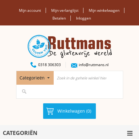
Mijn account
Mijn verlanglijst
Mijn winkelwagen
Betalen
Inloggen
0318 306303
info@ruttmans.nl
Categorieën
Winkelwagen (0)
CATEGORIËN