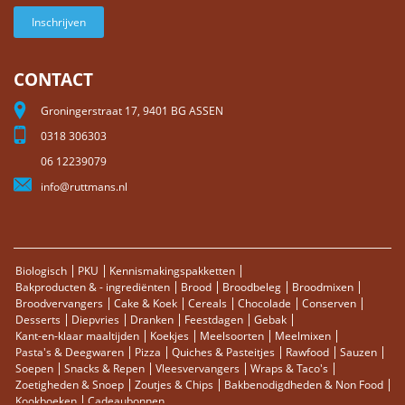
Inschrijven
CONTACT
Groningerstraat 17, 9401 BG ASSEN
0318 306303
06 12239079
info@ruttmans.nl
Biologisch
PKU
Kennismakingspakketten
Bakproducten & - ingrediënten
Brood
Broodbeleg
Broodmixen
Broodvervangers
Cake & Koek
Cereals
Chocolade
Conserven
Desserts
Diepvries
Dranken
Feestdagen
Gebak
Kant-en-klaar maaltijden
Koekjes
Meelsoorten
Meelmixen
Pasta's & Deegwaren
Pizza
Quiches & Pasteitjes
Rawfood
Sauzen
Soepen
Snacks & Repen
Vleesvervangers
Wraps & Taco's
Zoetigheden & Snoep
Zoutjes & Chips
Bakbenodigdheden & Non Food
Kookboeken
Cadeaubonnen