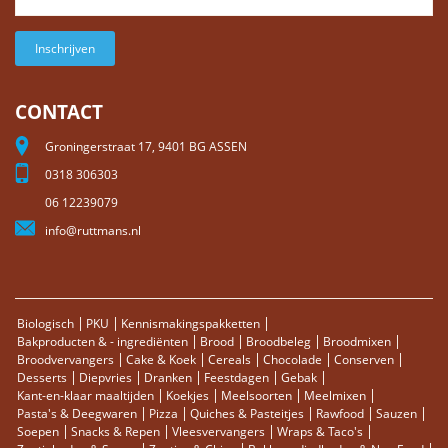
Inschrijven
CONTACT
Groningerstraat 17, 9401 BG ASSEN
0318 306303
06 12239079
info@ruttmans.nl
Biologisch
PKU
Kennismakingspakketten
Bakproducten & - ingrediënten
Brood
Broodbeleg
Broodmixen
Broodvervangers
Cake & Koek
Cereals
Chocolade
Conserven
Desserts
Diepvries
Dranken
Feestdagen
Gebak
Kant-en-klaar maaltijden
Koekjes
Meelsoorten
Meelmixen
Pasta's & Deegwaren
Pizza
Quiches & Pasteitjes
Rawfood
Sauzen
Soepen
Snacks & Repen
Vleesvervangers
Wraps & Taco's