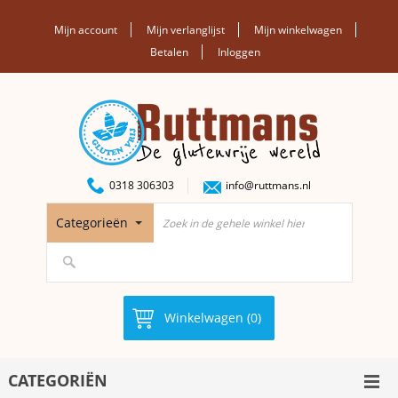
Mijn account
Mijn verlanglijst
Mijn winkelwagen
Betalen
Inloggen
0318 306303
info@ruttmans.nl
Categorieën
Winkelwagen (0)
CATEGORIËN