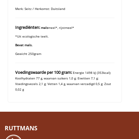
Merk: Seitz / Herkomst: Duitsland
Ingrediënten:
maïs
meel*, rijstmeel*
*Uit ecologische teelt.
Bevat maïs.
Gewicht 250gram
Voedingswaarde per 100 gram:
Energie 1498 kJ (353kcal);
Koolhydraten 77 g, waarvan suikers 1,0 g; Eiwitten 7,1 g;
Voedingsvezels 2,1 g; Vetten 1,4 g, waarvan verzadigd 0,5 g; Zout
0,02 g
RUTTMANS