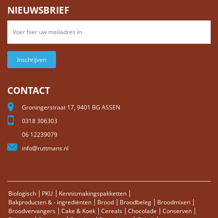
NIEUWSBRIEF
Inschrijven
CONTACT
Groningerstraat 17, 9401 BG ASSEN
0318 306303
06 12239079
info@ruttmans.nl
Biologisch
PKU
Kennismakingspakketten
Bakproducten & - ingrediënten
Brood
Broodbeleg
Broodmixen
Broodvervangers
Cake & Koek
Cereals
Chocolade
Conserven