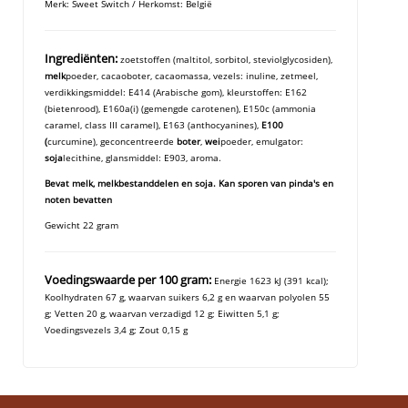
Merk: Sweet Switch / Herkomst: België
Ingrediënten:
zoetstoffen (maltitol, sorbitol, steviolglycosiden),
melk
poeder, cacaoboter, cacaomassa, vezels: inuline, zetmeel,
verdikkingsmiddel: E414 (Arabische gom), kleurstoffen: E162
(bietenrood), E160a(i) (gemengde carotenen), E150c (ammonia
caramel, class III caramel), E163 (anthocyanines),
E100
(
curcumine), geconcentreerde
boter
,
wei
poeder, emulgator:
soja
lecithine, glansmiddel: E903, aroma.
Bevat melk, melkbestanddelen en soja. Kan sporen van pinda's en
noten bevatten
Gewicht 22 gram
Voedingswaarde per 100 gram:
Energie 1623 kJ (391 kcal);
Koolhydraten 67 g, waarvan suikers 6,2 g en waarvan polyolen 55
g; Vetten 20 g, waarvan verzadigd 12 g; Eiwitten 5,1 g;
Voedingsvezels 3,4 g; Zout 0,15 g