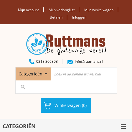
Mijn account
Mijn verlanglijst
Mijn winkelwagen
Betalen
Inloggen
0318 306303
info@ruttmans.nl
Categorieën
Winkelwagen (0)
CATEGORIËN