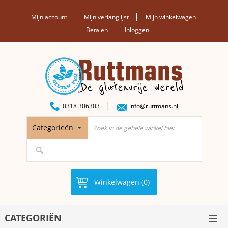
Mijn account
Mijn verlanglijst
Mijn winkelwagen
Betalen
Inloggen
0318 306303
info@ruttmans.nl
Categorieën
Winkelwagen (0)
CATEGORIËN