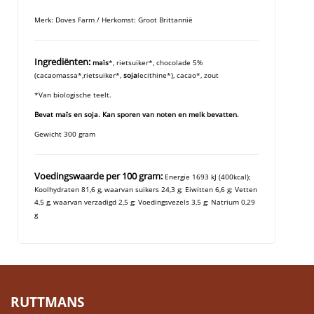
Merk: Doves Farm / Herkomst: Groot Brittannië
Ingrediënten:
maïs
*, rietsuiker*, chocolade 5%
(cacaomassa*,rietsuiker*,
soja
lecithine*), cacao*, zout
*Van biologische teelt.
Bevat maïs en soja. Kan sporen van noten en melk bevatten.
Gewicht 300 gram
Voedingswaarde per 100 gram:
Energie 1693 kJ (400kcal);
Koolhydraten 81,6 g, waarvan suikers 24,3 g; Eiwitten 6,6 g; Vetten
4,5 g, waarvan verzadigd 2,5 g;
Voedingsvezels 3,5 g; N
atrium 0,29
g
RUTTMANS