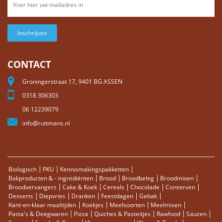
Inschrijven
CONTACT
Groningerstraat 17, 9401 BG ASSEN
0318 306303
06 12239079
info@ruttmans.nl
Biologisch
PKU
Kennismakingspakketten
Bakproducten & - ingrediënten
Brood
Broodbeleg
Broodmixen
Broodvervangers
Cake & Koek
Cereals
Chocolade
Conserven
Desserts
Diepvries
Dranken
Feestdagen
Gebak
Kant-en-klaar maaltijden
Koekjes
Meelsoorten
Meelmixen
Pasta's & Deegwaren
Pizza
Quiches & Pasteitjes
Rawfood
Sauzen