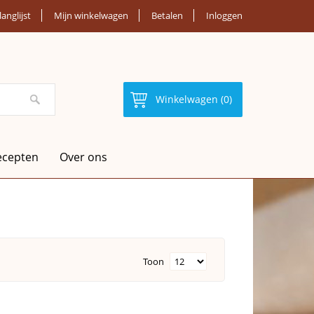
langlijst
Mijn winkelwagen
Betalen
Inloggen
Winkelwagen (0)
ecepten
Over ons
Toon