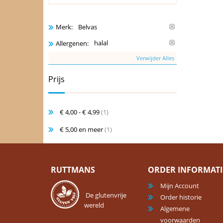
Belvas
Merk:
halal
Allergenen:
Verwijder Alles
Prijs
€ 4,00
-
€ 4,99
(1)
€ 5,00
en meer
(1)
RUTTMANS
ORDER INFORMATI
Mijn Account
De glutenvrije
Order historie
wereld
Algemene
voorwaarden