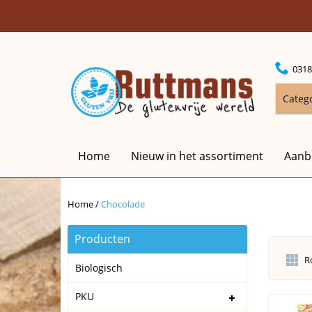
0318
Categ
Home
Nieuw in het assortiment
Aanb
Home
/
Chocolade
Producten
R
Biologisch
PKU