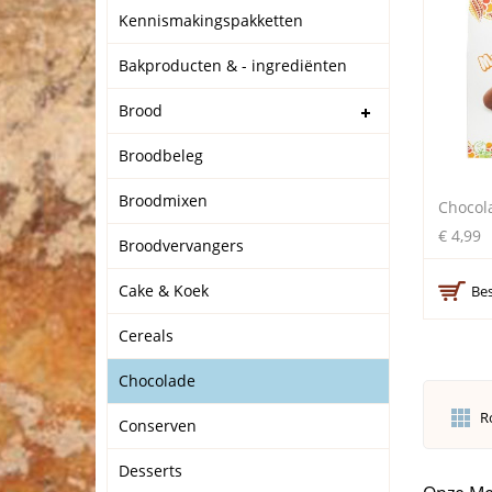
Kennismakingspakketten
Bakproducten & - ingrediënten
Brood
Broodbeleg
Broodmixen
€ 4,99
Broodvervangers
Cake & Koek
Bes
Cereals
Chocolade
R
Conserven
Desserts