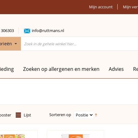
Mijn account
Mijn ver
 306303
info@ruttmans.nl
orieën
ieding
Zoeken op allergenen en merken
Advies
R
Sorteren op
ooster
Lijst