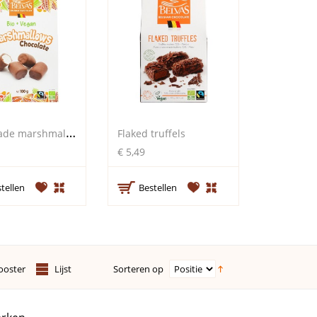
C
hocolade marshmallows
Flaked truffels
€ 5,49
tellen
Bestellen
Sorteren op
ooster
Lijst