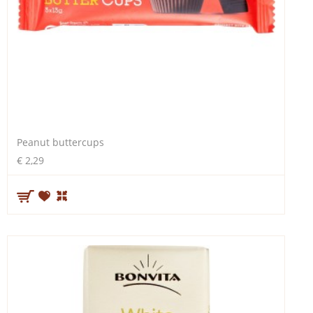
Peanut buttercups
€ 2,29