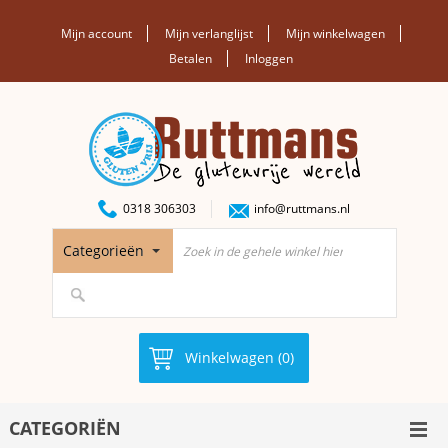
Mijn account
Mijn verlanglijst
Mijn winkelwagen
Betalen
Inloggen
0318 306303
info@ruttmans.nl
Categorieën
Winkelwagen (0)
CATEGORIËN