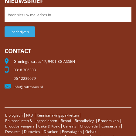
NIEUWSBRIEF
Inschrijven
CONTACT
Groningerstraat 17, 9401 BG ASSEN
0318 306303
06 12239079
info@ruttmans.nl
Biologisch
PKU
Kennismakingspakketten
Bakproducten & - ingrediënten
Brood
Broodbeleg
Broodmixen
Broodvervangers
Cake & Koek
Cereals
Chocolade
Conserven
Desserts
Diepvries
Dranken
Feestdagen
Gebak