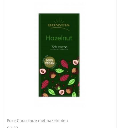
Pure Chocolade met hazelnoten
€ 4,89