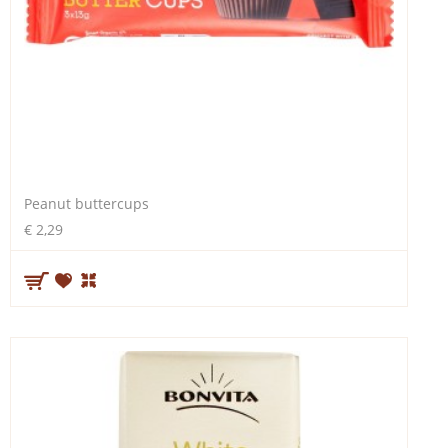
Peanut buttercups
€ 2,29