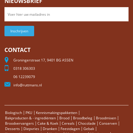
NIEUWSBRIEF
Inschrijven
CONTACT
Groningerstraat 17, 9401 BG ASSEN
0318 306303
06 12239079
info@ruttmans.nl
Biologisch
PKU
Kennismakingspakketten
Bakproducten & - ingrediënten
Brood
Broodbeleg
Broodmixen
Broodvervangers
Cake & Koek
Cereals
Chocolade
Conserven
Desserts
Diepvries
Dranken
Feestdagen
Gebak