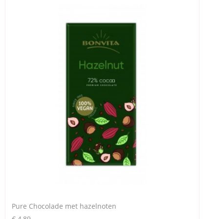
Pure Chocolade met hazelnoten
€ 4,89