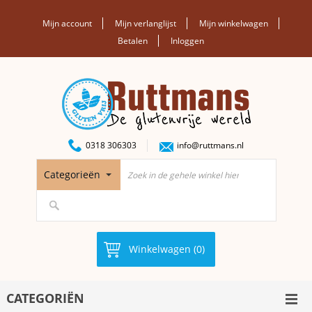
Mijn account
Mijn verlanglijst
Mijn winkelwagen
Betalen
Inloggen
0318 306303
info@ruttmans.nl
Categorieën
Winkelwagen (0)
CATEGORIËN