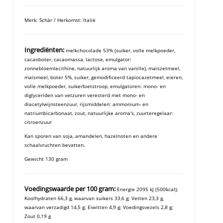
Merk: Schär / Herkomst: Italië
Ingrediënten:
melkchocolade 53% (suiker, volle melkpoeder,
cacaoboter, cacaomassa, lactose, emulgator:
zonnebloemlecithine, natuurlijk aroma van vanille), maïszetmeel,
maïsmeel, boter 5%, suiker, gemodificeerd tapiocazetmeel, eieren,
volle melkpoeder, suikerbietstroop, emulgatoren: mono- en
diglyceriden van vetzuren veresterd met mono- en
diacetylwijnsteenzuur, rijsmiddelen: ammonium- en
natriumbicarbonaat, zout, natuurlijke aroma's, zuurteregelaar:
citroenzuur
Kan sporen van soja, amandelen, hazelnoten en andere
schaalvruchten bevatten.
Gewicht 130 gram
Voedingswaarde per 100 gram:
Energie 2095 kJ (500kcal);
Koolhydraten 66,3 g, waarvan suikers 33,6 g; Vetten 23,3 g,
waarvan verzadigd 14,5 g; Eiwitten 4,9 g; Voedingsvezels 2,8 g;
Zout 0,19 g