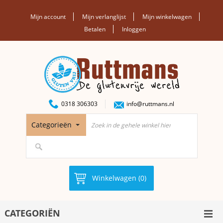
Mijn account
Mijn verlanglijst
Mijn winkelwagen
Betalen
Inloggen
0318 306303
info@ruttmans.nl
Categorieën
Winkelwagen (0)
CATEGORIËN