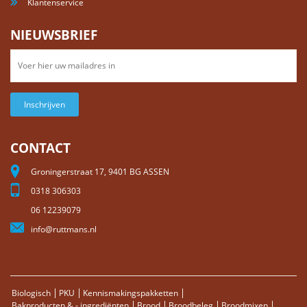
Klantenservice
NIEUWSBRIEF
Inschrijven
CONTACT
Groningerstraat 17, 9401 BG ASSEN
0318 306303
06 12239079
info@ruttmans.nl
Biologisch
PKU
Kennismakingspakketten
Bakproducten & - ingrediënten
Brood
Broodbeleg
Broodmixen