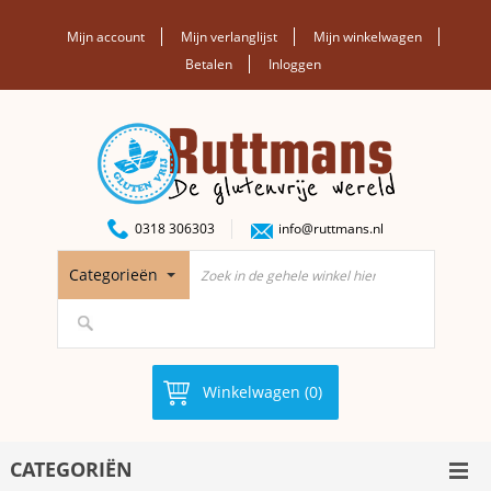
Mijn account
Mijn verlanglijst
Mijn winkelwagen
Betalen
Inloggen
0318 306303
info@ruttmans.nl
Categorieën
Winkelwagen (0)
CATEGORIËN