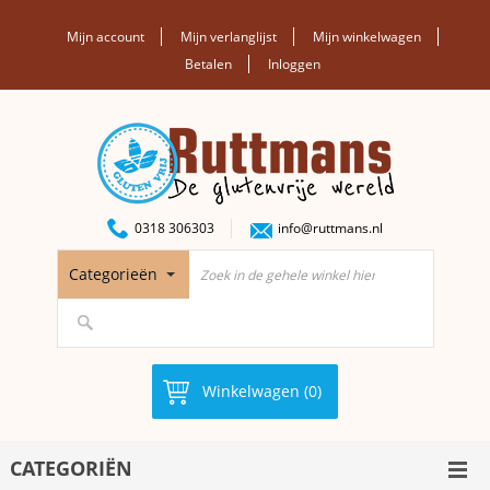
Mijn account
Mijn verlanglijst
Mijn winkelwagen
Betalen
Inloggen
0318 306303
info@ruttmans.nl
Categorieën
Winkelwagen (0)
CATEGORIËN