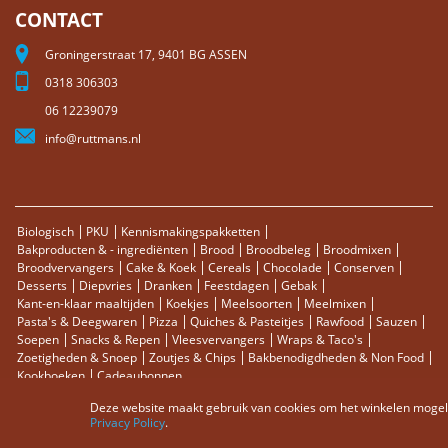
CONTACT
Groningerstraat 17, 9401 BG ASSEN
0318 306303
06 12239079
info@ruttmans.nl
Biologisch
PKU
Kennismakingspakketten
Bakproducten & - ingrediënten
Brood
Broodbeleg
Broodmixen
Broodvervangers
Cake & Koek
Cereals
Chocolade
Conserven
Desserts
Diepvries
Dranken
Feestdagen
Gebak
Kant-en-klaar maaltijden
Koekjes
Meelsoorten
Meelmixen
Pasta's & Deegwaren
Pizza
Quiches & Pasteitjes
Rawfood
Sauzen
Soepen
Snacks & Repen
Vleesvervangers
Wraps & Taco's
Zoetigheden & Snoep
Zoutjes & Chips
Bakbenodigdheden & Non Food
Kookboeken
Cadeaubonnen
Deze website maakt gebruik van cookies om het winkelen mogelij
Sitemap
Zoektermen
Zoeken
Bestellingen en Retourneren
Privacy Policy
.
Contact
RSS