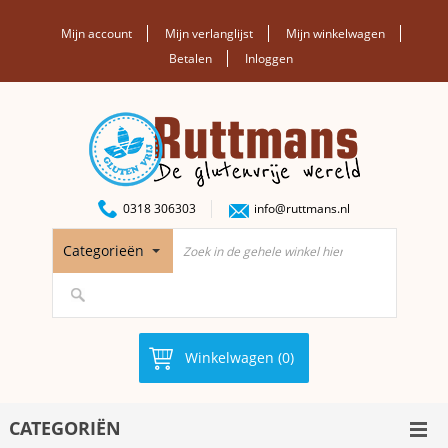
Mijn account
Mijn verlanglijst
Mijn winkelwagen
Betalen
Inloggen
0318 306303
info@ruttmans.nl
Categorieën
Winkelwagen (0)
CATEGORIËN