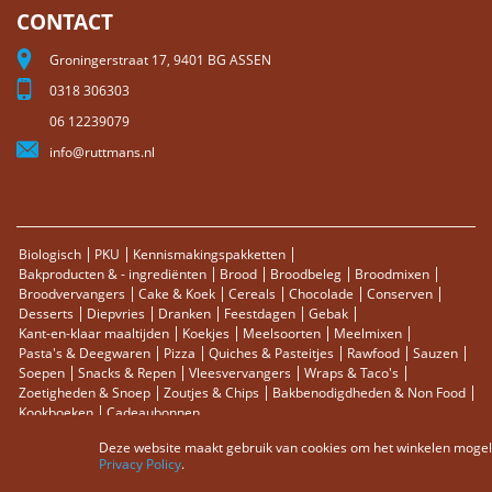
CONTACT
Groningerstraat 17, 9401 BG ASSEN
0318 306303
06 12239079
info@ruttmans.nl
Biologisch
PKU
Kennismakingspakketten
Bakproducten & - ingrediënten
Brood
Broodbeleg
Broodmixen
Broodvervangers
Cake & Koek
Cereals
Chocolade
Conserven
Desserts
Diepvries
Dranken
Feestdagen
Gebak
Kant-en-klaar maaltijden
Koekjes
Meelsoorten
Meelmixen
Pasta's & Deegwaren
Pizza
Quiches & Pasteitjes
Rawfood
Sauzen
Soepen
Snacks & Repen
Vleesvervangers
Wraps & Taco's
Zoetigheden & Snoep
Zoutjes & Chips
Bakbenodigdheden & Non Food
Kookboeken
Cadeaubonnen
Deze website maakt gebruik van cookies om het winkelen mogelij
Sitemap
Zoektermen
Zoeken
Bestellingen en Retourneren
Privacy Policy
.
Contact
RSS