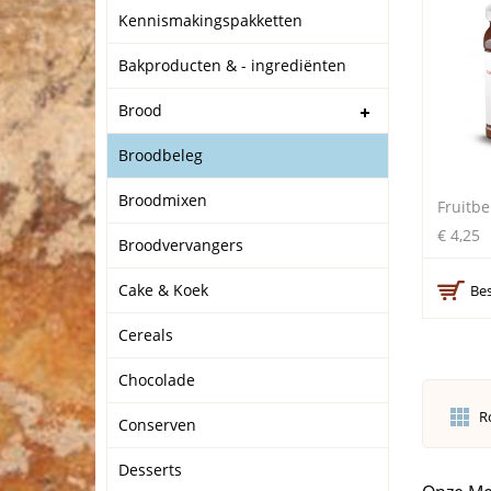
Kennismakingspakketten
Bakproducten & - ingrediënten
Brood
Broodbeleg
Broodmixen
Fruitb
€ 4,25
Broodvervangers
Cake & Koek
Bes
Cereals
Chocolade
R
Conserven
Desserts