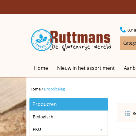
0318
Categ
Home
Nieuw in het assortiment
Aanb
Home
/
Broodbeleg
Producten
R
Biologisch
PKU