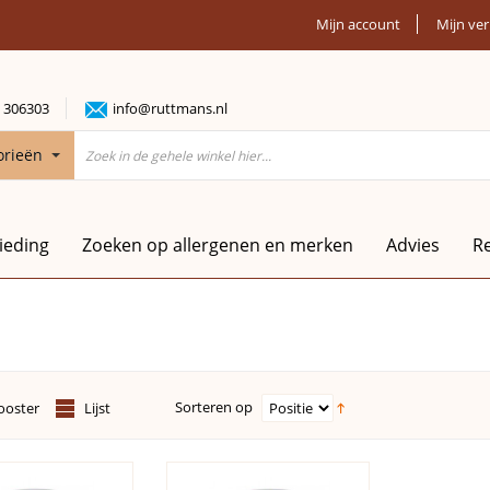
Mijn account
Mijn ver
 306303
info@ruttmans.nl
orieën
ieding
Zoeken op allergenen en merken
Advies
R
Sorteren op
ooster
Lijst