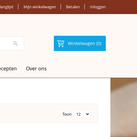
langlijst
Mijn winkelwagen
Betalen
Inloggen
Winkelwagen (0)
ecepten
Over ons
Toon