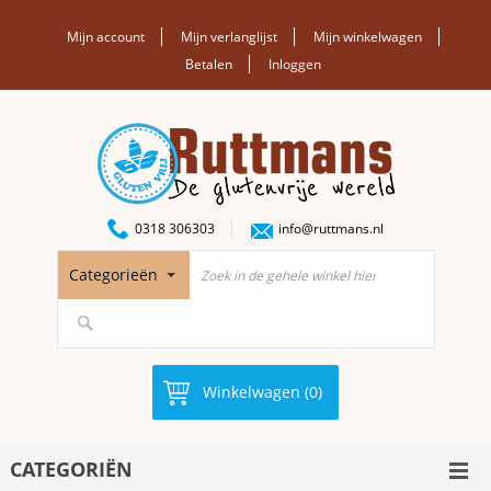
Mijn account
Mijn verlanglijst
Mijn winkelwagen
Betalen
Inloggen
0318 306303
info@ruttmans.nl
Categorieën
Winkelwagen (0)
CATEGORIËN