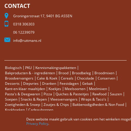
CONTACT
Groningerstraat 17, 9401 BG ASSEN
0318 306303
06 12239079
info@ruttmans.nl
Biologisch
PKU
Kennismakingspakketten
Bakproducten & - ingrediënten
Brood
Broodbeleg
Broodmixen
Broodvervangers
Cake & Koek
Cereals
Chocolade
Conserven
Desserts
Diepvries
Dranken
Feestdagen
Gebak
Kant-en-klaar maaltijden
Koekjes
Meelsoorten
Meelmixen
Pasta's & Deegwaren
Pizza
Quiches & Pasteitjes
Rawfood
Sauzen
Soepen
Snacks & Repen
Vleesvervangers
Wraps & Taco's
Zoetigheden & Snoep
Zoutjes & Chips
Bakbenodigdheden & Non Food
Kookboeken
Cadeaubonnen
Deze website maakt gebruik van cookies om het winkelen mogelij
Sitemap
Zoektermen
Zoeken
Bestellingen en Retourneren
Privacy Policy
.
Contact
RSS