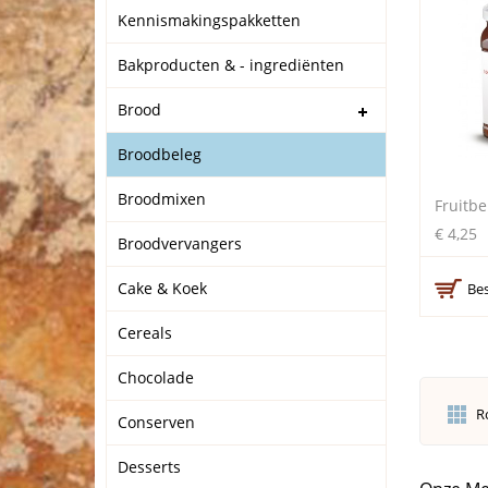
Kennismakingspakketten
Bakproducten & - ingrediënten
Brood
Broodbeleg
Broodmixen
Fruitb
€ 4,25
Broodvervangers
Cake & Koek
Bes
Cereals
Chocolade
R
Conserven
Desserts