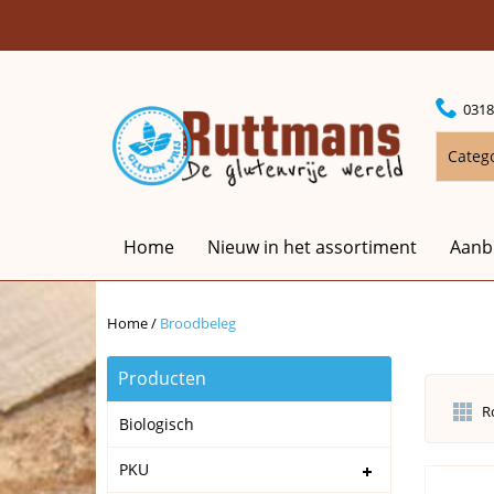
0318
Categ
Home
Nieuw in het assortiment
Aanb
Home
/
Broodbeleg
Producten
R
Biologisch
PKU