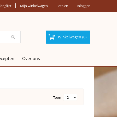
langlijst
Mijn winkelwagen
Betalen
Inloggen
Winkelwagen (0)
ecepten
Over ons
Toon