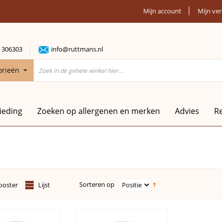
Mijn account
Mijn ver
 306303
info@ruttmans.nl
orieën
ieding
Zoeken op allergenen en merken
Advies
R
Sorteren op
ooster
Lijst