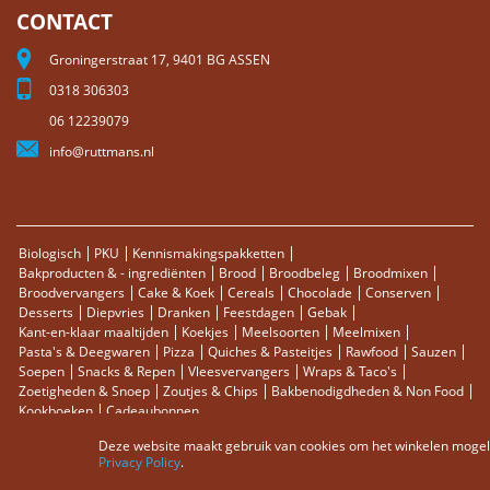
CONTACT
Groningerstraat 17, 9401 BG ASSEN
0318 306303
06 12239079
info@ruttmans.nl
Biologisch
PKU
Kennismakingspakketten
Bakproducten & - ingrediënten
Brood
Broodbeleg
Broodmixen
Broodvervangers
Cake & Koek
Cereals
Chocolade
Conserven
Desserts
Diepvries
Dranken
Feestdagen
Gebak
Kant-en-klaar maaltijden
Koekjes
Meelsoorten
Meelmixen
Pasta's & Deegwaren
Pizza
Quiches & Pasteitjes
Rawfood
Sauzen
Soepen
Snacks & Repen
Vleesvervangers
Wraps & Taco's
Zoetigheden & Snoep
Zoutjes & Chips
Bakbenodigdheden & Non Food
Kookboeken
Cadeaubonnen
Deze website maakt gebruik van cookies om het winkelen mogelij
Sitemap
Zoektermen
Zoeken
Bestellingen en Retourneren
Privacy Policy
.
Contact
RSS