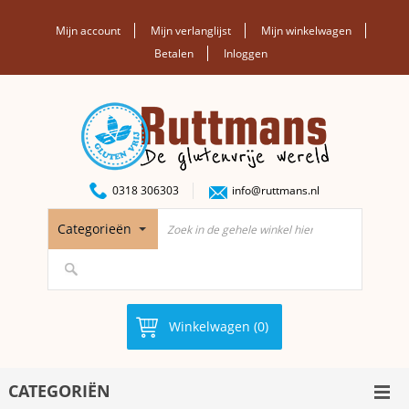
Mijn account
Mijn verlanglijst
Mijn winkelwagen
Betalen
Inloggen
0318 306303
info@ruttmans.nl
Categorieën
Winkelwagen (0)
CATEGORIËN