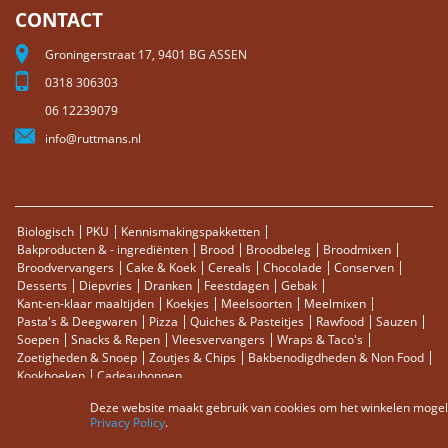
CONTACT
Groningerstraat 17, 9401 BG ASSEN
0318 306303
06 12239079
info@ruttmans.nl
Biologisch
PKU
Kennismakingspakketten
Bakproducten & - ingrediënten
Brood
Broodbeleg
Broodmixen
Broodvervangers
Cake & Koek
Cereals
Chocolade
Conserven
Desserts
Diepvries
Dranken
Feestdagen
Gebak
Kant-en-klaar maaltijden
Koekjes
Meelsoorten
Meelmixen
Pasta's & Deegwaren
Pizza
Quiches & Pasteitjes
Rawfood
Sauzen
Soepen
Snacks & Repen
Vleesvervangers
Wraps & Taco's
Zoetigheden & Snoep
Zoutjes & Chips
Bakbenodigdheden & Non Food
Kookboeken
Cadeaubonnen
Deze website maakt gebruik van cookies om het winkelen mogelij
Sitemap
Zoektermen
Zoeken
Bestellingen en Retourneren
Privacy Policy
.
Contact
RSS