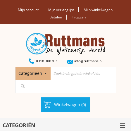
Mijn account
Mijn verlanglijst
Mijn winkelwagen
Betalen
Inloggen
0318 306303
info@ruttmans.nl
Categorieën
Winkelwagen (0)
CATEGORIËN