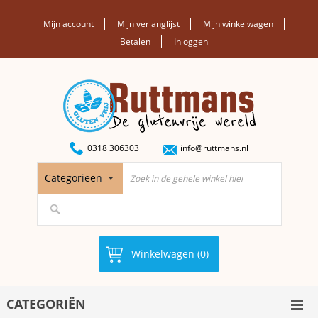
Mijn account
Mijn verlanglijst
Mijn winkelwagen
Betalen
Inloggen
0318 306303
info@ruttmans.nl
Categorieën
Winkelwagen (0)
CATEGORIËN