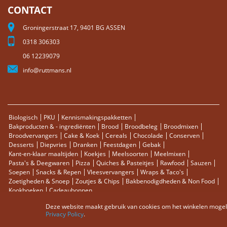
CONTACT
Groningerstraat 17, 9401 BG ASSEN
0318 306303
06 12239079
info@ruttmans.nl
Biologisch
PKU
Kennismakingspakketten
Bakproducten & - ingrediënten
Brood
Broodbeleg
Broodmixen
Broodvervangers
Cake & Koek
Cereals
Chocolade
Conserven
Desserts
Diepvries
Dranken
Feestdagen
Gebak
Kant-en-klaar maaltijden
Koekjes
Meelsoorten
Meelmixen
Pasta's & Deegwaren
Pizza
Quiches & Pasteitjes
Rawfood
Sauzen
Soepen
Snacks & Repen
Vleesvervangers
Wraps & Taco's
Zoetigheden & Snoep
Zoutjes & Chips
Bakbenodigdheden & Non Food
Kookboeken
Cadeaubonnen
Deze website maakt gebruik van cookies om het winkelen mogelij
Sitemap
Zoektermen
Zoeken
Bestellingen en Retourneren
Privacy Policy
.
Contact
RSS