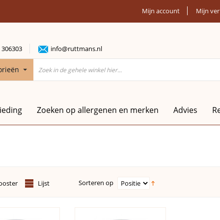
Mijn account
Mijn ver
 306303
info@ruttmans.nl
orieën
ieding
Zoeken op allergenen en merken
Advies
R
Sorteren op
ooster
Lijst