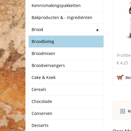
Kennismakingspakketten
Bakproducten & - ingrediënten
Brood
Broodbeleg
Broodmixen
Fruitb
€ 4,25
Broodvervangers
Cake & Koek
Bes
Cereals
Chocolade
R
Conserven
Desserts