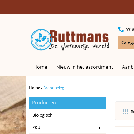
0318
Categ
Home
Nieuw in het assortiment
Aanb
Home
/
Broodbeleg
Producten
R
Biologisch
PKU