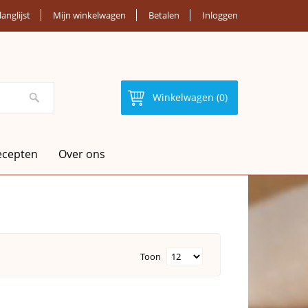
langlijst
Mijn winkelwagen
Betalen
Inloggen
Winkelwagen (0)
ecepten
Over ons
Toon