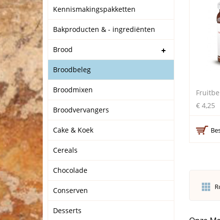
Kennismakingspakketten
Bakproducten & - ingrediënten
Brood
Broodbeleg
Broodmixen
Fruitb
€ 4,25
Broodvervangers
Cake & Koek
Bes
Cereals
Chocolade
R
Conserven
Desserts