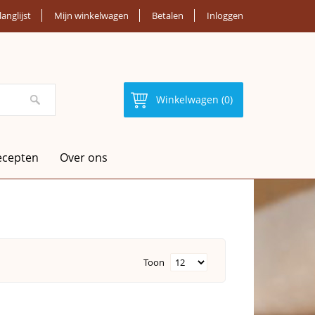
langlijst
Mijn winkelwagen
Betalen
Inloggen
Winkelwagen (0)
ecepten
Over ons
Toon