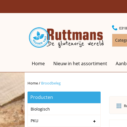
0318
Categ
Home
Nieuw in het assortiment
Aanb
Home
/
Broodbeleg
Producten
R
Biologisch
PKU