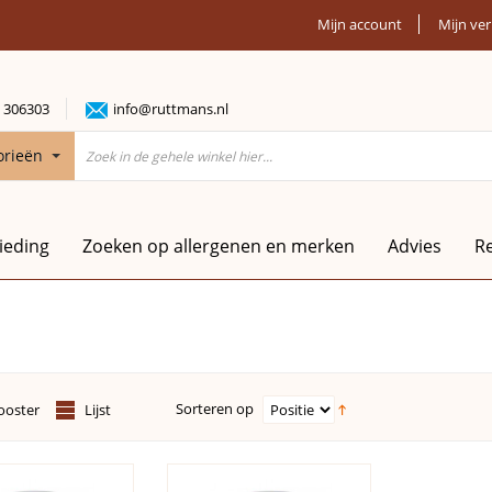
Mijn account
Mijn ver
 306303
info@ruttmans.nl
orieën
ieding
Zoeken op allergenen en merken
Advies
R
Sorteren op
ooster
Lijst