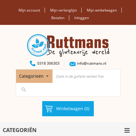
Mijn account
Mijn verlanglijst
Mijn winkelwagen
Betalen
Inloggen
0318 306303
info@ruttmans.nl
Categorieën
Winkelwagen (0)
CATEGORIËN