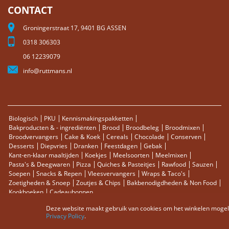
CONTACT
Groningerstraat 17, 9401 BG ASSEN
0318 306303
06 12239079
info@ruttmans.nl
Biologisch
PKU
Kennismakingspakketten
Bakproducten & - ingrediënten
Brood
Broodbeleg
Broodmixen
Broodvervangers
Cake & Koek
Cereals
Chocolade
Conserven
Desserts
Diepvries
Dranken
Feestdagen
Gebak
Kant-en-klaar maaltijden
Koekjes
Meelsoorten
Meelmixen
Pasta's & Deegwaren
Pizza
Quiches & Pasteitjes
Rawfood
Sauzen
Soepen
Snacks & Repen
Vleesvervangers
Wraps & Taco's
Zoetigheden & Snoep
Zoutjes & Chips
Bakbenodigdheden & Non Food
Kookboeken
Cadeaubonnen
Deze website maakt gebruik van cookies om het winkelen mogelij
Sitemap
Zoektermen
Zoeken
Bestellingen en Retourneren
Privacy Policy
.
Contact
RSS