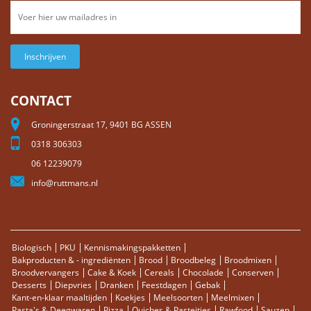
Inschrijven
CONTACT
Groningerstraat 17, 9401 BG ASSEN
0318 306303
06 12239079
info@ruttmans.nl
Biologisch
PKU
Kennismakingspakketten
Bakproducten & - ingrediënten
Brood
Broodbeleg
Broodmixen
Broodvervangers
Cake & Koek
Cereals
Chocolade
Conserven
Desserts
Diepvries
Dranken
Feestdagen
Gebak
Kant-en-klaar maaltijden
Koekjes
Meelsoorten
Meelmixen
Pasta's & Deegwaren
Pizza
Quiches & Pasteitjes
Rawfood
Sauzen