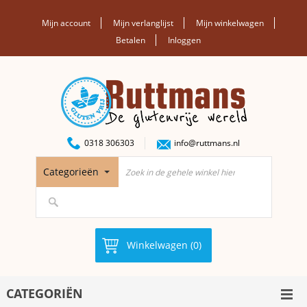
Mijn account
Mijn verlanglijst
Mijn winkelwagen
Betalen
Inloggen
0318 306303
info@ruttmans.nl
Categorieën
Winkelwagen (0)
CATEGORIËN