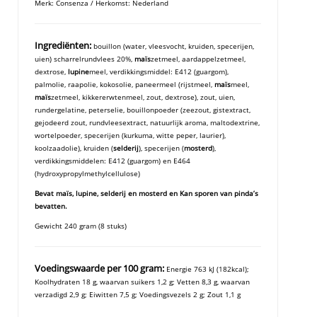
Merk: Consenza / Herkomst: Nederland
Ingrediënten:
bouillon (water, vleesvocht, kruiden, specerijen,
uien) scharrelrundvlees 20%,
maïs
zetmeel, aardappelzetmeel,
dextrose,
lupine
meel, verdikkingsmiddel: E412 (guargom),
palmolie, raapolie, kokosolie, paneermeel (rijstmeel,
maïs
meel,
maïs
zetmeel, kikkererwtenmeel, zout, dextrose), zout, uien,
rundergelatine, peterselie, bouillonpoeder (zeezout, gistextract,
gejodeerd zout, rundvleesextract, natuurlijk aroma, maltodextrine,
wortelpoeder, specerijen (kurkuma, witte peper, laurier),
koolzaadolie), kruiden (
selderij
), specerijen (
mosterd
),
verdikkingsmiddelen: E412 (guargom) en E464
(hydroxypropylmethylcellulose)
Bevat maïs, lupine, selderij en mosterd en Kan sporen van pinda’s
bevatten.
Gewicht 240 gram (8 stuks)
Voedingswaarde per 100 gram:
Energie 763 kJ (182kcal);
Koolhydraten 18 g, waarvan suikers 1,2 g; Vetten 8,3 g, waarvan
verzadigd 2,9 g; Eiwitten 7,5 g; Voedingsvezels 2 g; Zout 1,1 g