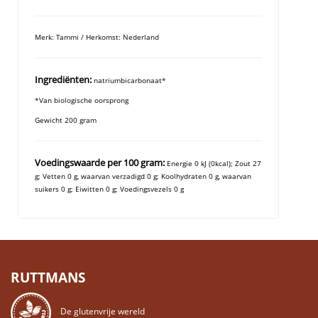
Merk: Tammi / Herkomst: Nederland
Ingrediënten:
natriumbicarbonaat*
*Van biologische oorsprong
Gewicht 200 gram
Voedingswaarde per 100 gram:
Energie 0 kJ (0kcal); Zout 27
g;
Vetten 0 g, waarvan verzadigd 0 g;
Koolhydraten 0 g, waarvan
suikers 0 g; Eiwitten 0 g; Voedingsvezels 0 g
RUTTMANS
De glutenvrije wereld