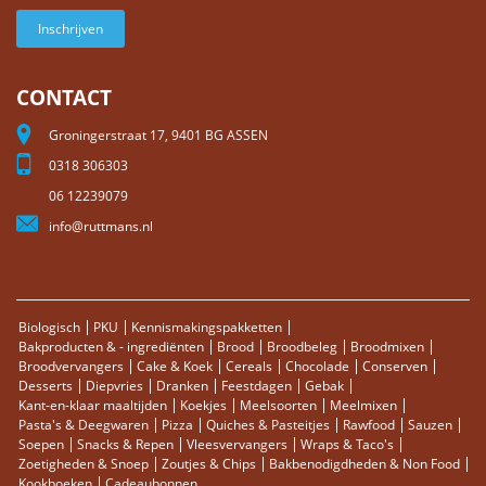
Inschrijven
CONTACT
Groningerstraat 17, 9401 BG ASSEN
0318 306303
06 12239079
info@ruttmans.nl
Biologisch
PKU
Kennismakingspakketten
Bakproducten & - ingrediënten
Brood
Broodbeleg
Broodmixen
Broodvervangers
Cake & Koek
Cereals
Chocolade
Conserven
Desserts
Diepvries
Dranken
Feestdagen
Gebak
Kant-en-klaar maaltijden
Koekjes
Meelsoorten
Meelmixen
Pasta's & Deegwaren
Pizza
Quiches & Pasteitjes
Rawfood
Sauzen
Soepen
Snacks & Repen
Vleesvervangers
Wraps & Taco's
Zoetigheden & Snoep
Zoutjes & Chips
Bakbenodigdheden & Non Food
Kookboeken
Cadeaubonnen