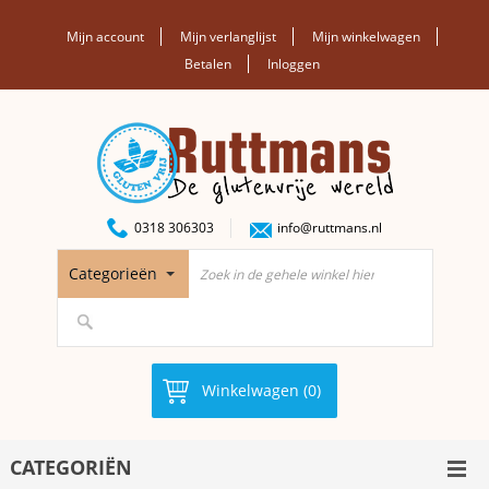
Mijn account
Mijn verlanglijst
Mijn winkelwagen
Betalen
Inloggen
0318 306303
info@ruttmans.nl
Categorieën
Winkelwagen (0)
CATEGORIËN